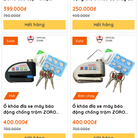
hardened chống gỉ chống
mật mã theo ý muốn
399.000₫
250.000₫
nước bảo mật cao chống
750.000₫
400.000₫
trộm
Hết hàng
Hết hàng
Sale
Sale
Mới
Bán chạy
Ổ khóa đĩa xe máy báo
Ổ khóa đĩa xe máy báo
động chống trộm ZORO
động chống trộm ZORO
phiên bản đen nhám cao
màu trắng chìa tròn công
400.000₫
400.000₫
cấp
nghệ Mỹ
700.000₫
700.000₫