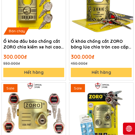
Bán chạy
Ổ khóa đầu báo chống cắt
Ổ khóa chống cắt ZORO
ZORO chìa kiếm xe hơi cao
bông lúa chìa tròn cao cấp -
cấp
khóa ngoài trời chống gỉ
300.000₫
300.000₫
550.000₫
450.000₫
Hết hàng
Hết hàng
Sale
Sale