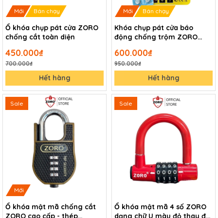
Mới
Bán chạy
Mới
Bán chạy
Ổ khóa chụp pát cửa ZORO
Khóa chụp pát cửa báo
chống cắt toàn diện
động chống trộm ZORO
chìa xe hơi
450.000₫
600.000₫
700.000₫
950.000₫
Hết hàng
Hết hàng
Sale
Sale
Mới
Ổ khóa mật mã chống cắt
Ổ khóa mật mã 4 số ZORO
ZORO cao cấp - thép
dạng chữ U màu đỏ thay đổi