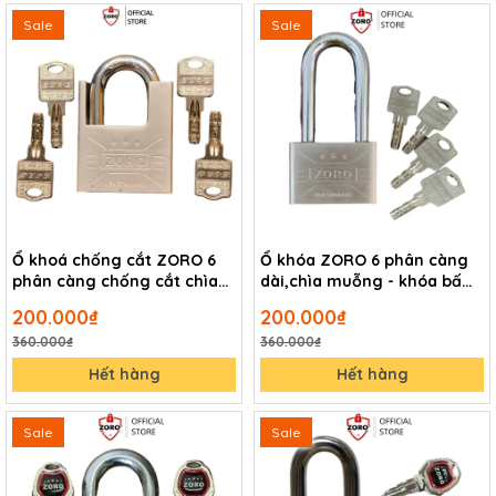
Sale
Sale
Ổ khoá chống cắt ZORO 6
Ổ khóa ZORO 6 phân càng
phân càng chống cắt chìa
dài,chìa muỗng - khóa bấm
muỗng thép hardened chắc
không cần chìa
200.000₫
200.000₫
chắn
360.000₫
360.000₫
Hết hàng
Hết hàng
Sale
Sale