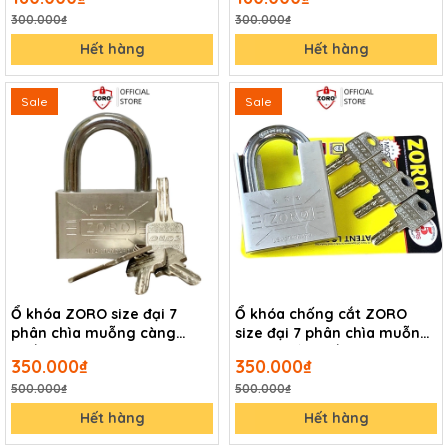
nghệ mỹ
300.000₫
300.000₫
Hết hàng
Hết hàng
Sale
Sale
Ổ khóa ZORO size đại 7
Ổ khóa chống cắt ZORO
phân chìa muỗng càng
size đại 7 phân chìa muỗng
ngắn thép hardened, khóa
càng chống cắt - khóa cửa
350.000₫
350.000₫
bấm công nghệ mỹ
chống trộm cắt khóa bấm
500.000₫
500.000₫
công nghệ mỹ
Hết hàng
Hết hàng