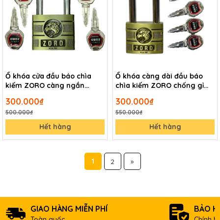
Ổ khóa cửa đầu báo chìa
Ổ khóa càng dài đầu báo
kiếm ZORO càng ngắn
chìa kiếm ZORO chống gỉ
chống gỉ cao cấp
cao cấp
300.000₫
300.000₫
500.000₫
550.000₫
Hết hàng
Hết hàng
1
2
»
GIAO HÀNG MIỄN PHÍ
BẢO H
Toàn quốc
Chính h