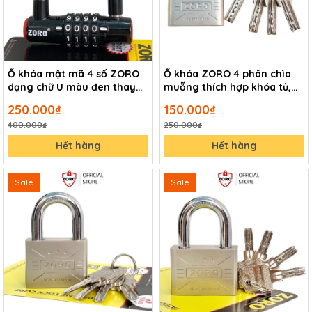
Ổ khóa mật mã 4 số ZORO
Ổ khóa ZORO 4 phân chìa
dạng chữ U màu đen thay
muỗng thích hợp khóa tủ,
đổi mật mã theo ý muốn
phòng
250.000₫
150.000₫
400.000₫
250.000₫
Hết hàng
Hết hàng
Sale
Sale