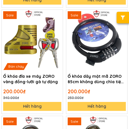
Hết hàng
Hết hàng
Sale
Sale
Bán chạy
Ổ khóa đĩa xe máy ZORO
Ổ khóa dây mật mã ZORO
vàng đồng-lưỡi gà tự động
85cm không dùng chìa tiện
lợi khóa xe máy, xe đạp
200.000₫
200.000₫
340.000₫
250.000₫
Hết hàng
Hết hàng
Sale
Sale