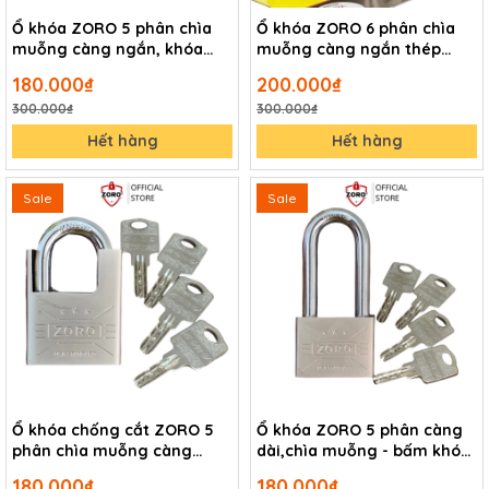
Ổ khóa ZORO 5 phân chìa
Ổ khóa ZORO 6 phân chìa
muỗng càng ngắn, khóa
muỗng càng ngắn thép
bấm không dùng chìa công
hardened - khóa cửa bấm
180.000₫
200.000₫
nghệ mỹ
công nghệ mỹ
300.000₫
300.000₫
Hết hàng
Hết hàng
Sale
Sale
Ổ khóa chống cắt ZORO 5
Ổ khóa ZORO 5 phân càng
phân chìa muỗng càng
dài,chìa muỗng - bấm khóa
chống cắt - khóa bấm công
không cần chìa
180.000₫
180.000₫