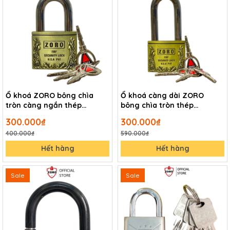
Ổ khoá ZORO bông chìa
Ổ khoá càng dài ZORO
tròn càng ngắn thép
bông chìa tròn thép
hardened không gỉ
hardened chống gỉ chống
300.000₫
300.000₫
nước
400.000₫
590.000₫
Hết hàng
Hết hàng
Sale
Sale