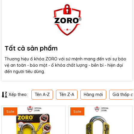
Tất cả sản phẩm
Thương hiệu ổ khóa ZORO với sứ mệnh mang đến với sự bảo
vệ an toàn - bảo mật - ổ khóa chất lượng - bền bỉ - hiện đại
đến người tiêu dùng.
Tên A-Z
Tên Z-A
Hàng mới
Giá thấp đ
Xếp theo:
Sale
Sale