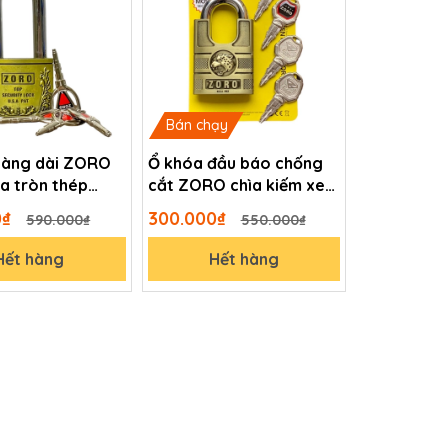
Bán chạy
càng dài ZORO
Ổ khóa đầu báo chống
a tròn thép
cắt ZORO chìa kiếm xe
d chống gỉ
hơi cao cấp
0₫
300.000₫
590.000₫
550.000₫
ước
Hết hàng
Hết hàng