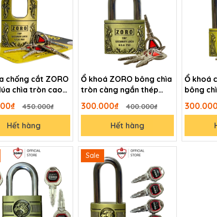
a chống cắt ZORO
Ổ khoá ZORO bông chìa
Ổ khoá 
lúa chìa tròn cao
tròn càng ngắn thép
bông chì
khóa ngoài trời
hardened không gỉ
hardene
000₫
300.000₫
300.00
450.000₫
400.000₫
 gỉ
chống n
Hết hàng
Hết hàng
Sale