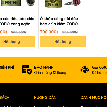
a cửa đầu báo chìa
Ổ khóa càng dài đầu
ZORO càng ngắn
báo chìa kiếm ZORO
 gỉ cao cấp
chống gỉ cao cấp
000₫
300.000₫
500.000₫
550.000₫
Hết hàng
Hết hàng
IỄN PHÍ
BẢO HÀNH
Gọi 039
Chính hãng 12 tháng
Để hỗ tr
 SÁCH
HƯỚNG DẪN
DANH MỤC NỔI