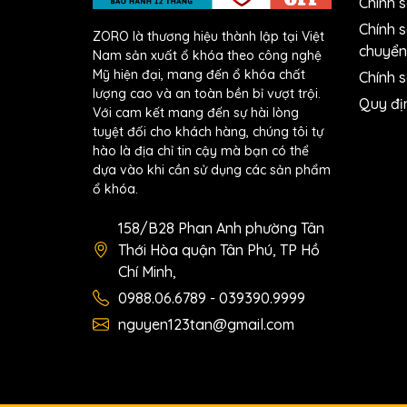
Chính 
Chính 
ZORO là thương hiệu thành lập tại Việt
chuyển
Nam sản xuất ổ khóa theo công nghệ
Mỹ hiện đại, mang đến ổ khóa chất
Chính s
lượng cao và an toàn bền bỉ vượt trội.
Quy đị
Với cam kết mang đến sự hài lòng
tuyệt đối cho khách hàng, chúng tôi tự
hào là địa chỉ tin cậy mà bạn có thể
dựa vào khi cần sử dụng các sản phẩm
ổ khóa.
158/B28 Phan Anh phường Tân
Thới Hòa quận Tân Phú, TP Hồ
Chí Minh,
0988.06.6789 - 039390.9999
nguyen123tan@gmail.com