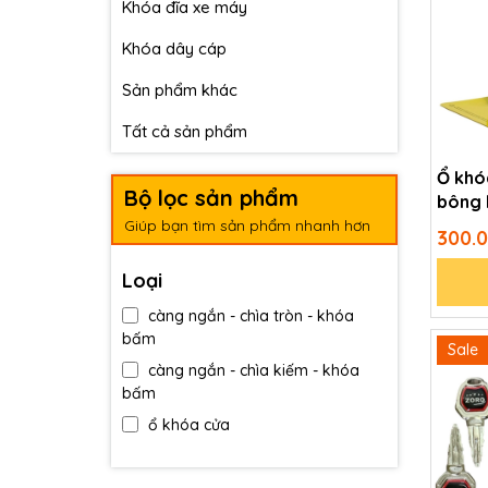
Khóa đĩa xe máy
Khóa dây cáp
Sản phẩm khác
Tất cả sản phẩm
Ổ khó
Bộ lọc sản phẩm
bông 
cấp - 
Giúp bạn tìm sản phẩm nhanh hơn
300.
chống
Loại
càng ngắn - chìa tròn - khóa
bấm
Sale
càng ngắn - chìa kiếm - khóa
bấm
ổ khóa cửa