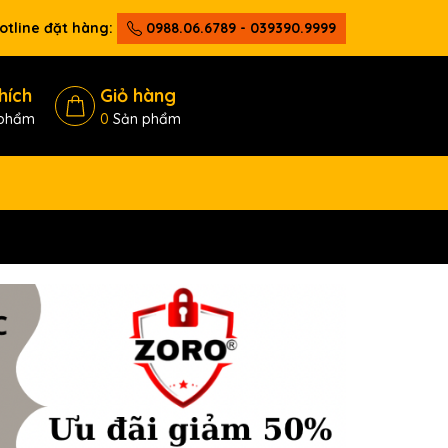
otline đặt hàng:
0988.06.6789 - 039390.9999
hích
Giỏ hàng
phẩm
0
Sản phẩm