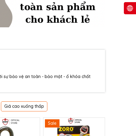
 sự bảo vệ an toàn - bảo mật - ổ khóa chất
Giá cao xuống thấp
Sale