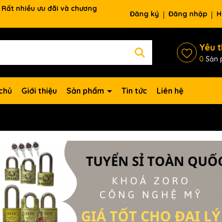
Rất nhiều ưu đãi và chương
Đăng ký
Đăng nhập
H
Yêu t
0
Sản 
chủ
Giới thiệu
Sản phẩm
Tin tức
Liên hệ