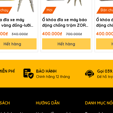
 chạy
Mới
Bán ch
a đĩa xe máy
Ổ khóa đĩa xe máy báo
Ổ khóa 
vàng đồng-lưỡi
động chống trộm ZORO
động ch
 động
phiên bản đen nhám cao
màu trắn
000₫
400.000₫
400.00
340.000₫
700.000₫
cấp
công ng
Hết hàng
Hết hàng
IỄN PHÍ
BẢO HÀNH
Gọi 039
Chính hãng 12 tháng
Để hỗ tr
 SÁCH
HƯỚNG DẪN
DANH MỤC NỔI