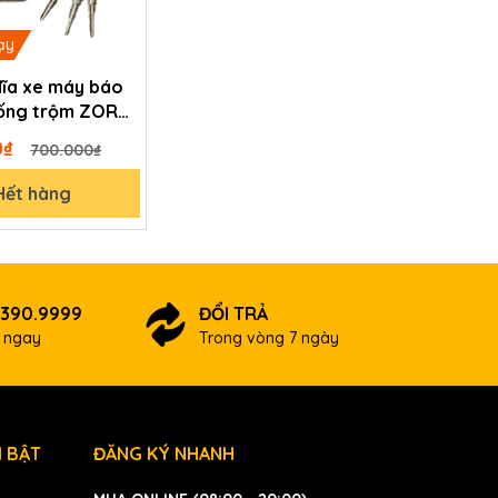
ạy
đĩa xe máy báo
ống trộm ZORO
g chìa tròn
0₫
700.000₫
hệ Mỹ
Hết hàng
.390.9999
ĐỔI TRẢ
ợ ngay
Trong vòng 7 ngày
 BẬT
ĐĂNG KÝ NHANH