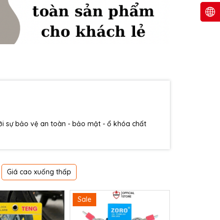
 sự bảo vệ an toàn - bảo mật - ổ khóa chất
Giá cao xuống thấp
Sale