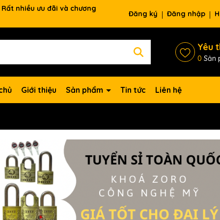
Rất nhiều ưu đãi và chương
Đăng ký
Đăng nhập
H
Yêu t
0
Sản 
chủ
Giới thiệu
Sản phẩm
Tin tức
Liên hệ