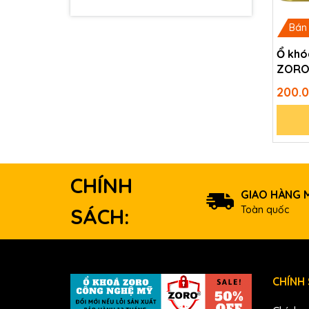
Bán
Ổ khó
ZORO 
gà tự
200.
CHÍNH
GIAO HÀNG M
Toàn quốc
SÁCH:
CHÍNH