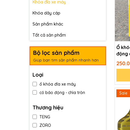
Khóa đĩa xe máy
Khóa dây cáp
Sản phẩm khác
Tất cả sản phẩm
Ổ khó
Bộ lọc sản phẩm
động 
hãng 
Giúp bạn tìm sản phẩm nhanh hơn
250.
Loại
ổ khóa đĩa xe máy
có báo động - chìa tròn
Sale
Thương hiệu
TENG
ZORO