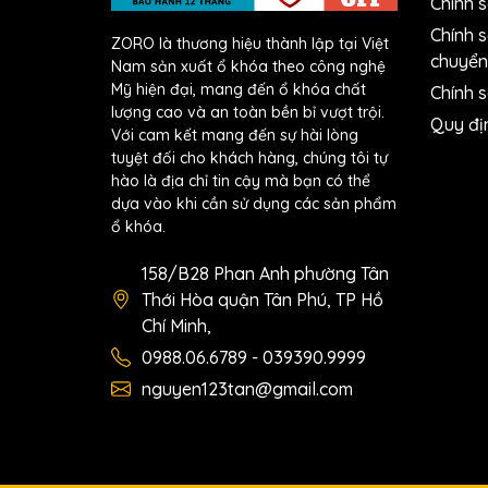
Chính 
Chính 
ZORO là thương hiệu thành lập tại Việt
chuyển
Nam sản xuất ổ khóa theo công nghệ
Mỹ hiện đại, mang đến ổ khóa chất
Chính s
lượng cao và an toàn bền bỉ vượt trội.
Quy đị
Với cam kết mang đến sự hài lòng
tuyệt đối cho khách hàng, chúng tôi tự
hào là địa chỉ tin cậy mà bạn có thể
dựa vào khi cần sử dụng các sản phẩm
ổ khóa.
158/B28 Phan Anh phường Tân
Thới Hòa quận Tân Phú, TP Hồ
Chí Minh,
0988.06.6789 - 039390.9999
nguyen123tan@gmail.com