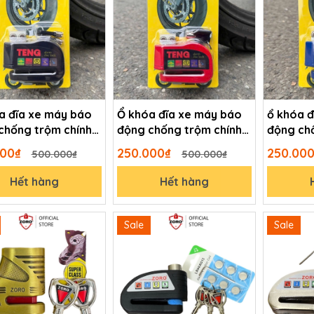
a đĩa xe máy báo
Ổ khóa đĩa xe máy báo
ổ khóa 
chống trộm chính
động chống trộm chính
động ch
TENG màu đen
hãng TENG màu đỏ
hãng TE
000₫
250.000₫
250.00
500.000₫
500.000₫
Hết hàng
Hết hàng
Sale
Sale