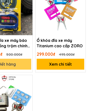
đĩa xe máy báo
Ổ khóa đĩa xe máy
ống trộm chính
Titanium cao cấp ZORO
NG màu xanh
0₫
299.000₫
500.000₫
495.000₫
Hết hàng
Xem chi tiết