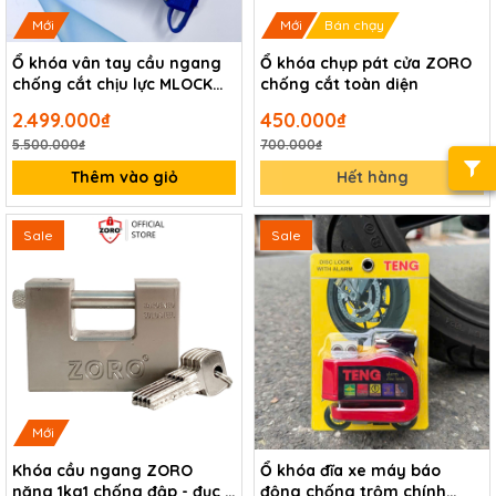
Mới
Mới
Bán chạy
Ổ khóa vân tay cầu ngang
Ổ khóa chụp pát cửa ZORO
chống cắt chịu lực MLOCK
chống cắt toàn diện
SPL703
2.499.000₫
450.000₫
5.500.000₫
700.000₫
Thêm vào giỏ
Hết hàng
Sale
Sale
Mới
Khóa cầu ngang ZORO
Ổ khóa đĩa xe máy báo
nặng 1kg1 chống đập - đục -
động chống trộm chính