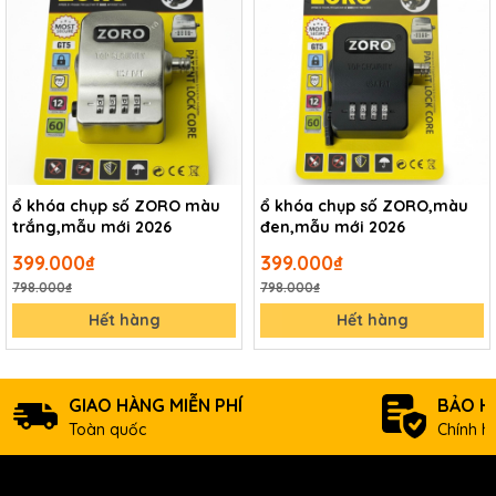
ổ khóa chụp số ZORO màu
ổ khóa chụp số ZORO,màu
trắng,mẫu mới 2026
đen,mẫu mới 2026
399.000₫
399.000₫
798.000₫
798.000₫
Hết hàng
Hết hàng
GIAO HÀNG MIỄN PHÍ
BẢO H
Toàn quốc
Chính h