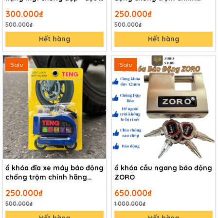
cắt
hãng TENG màu đỏ
300.000₫
250.000₫
500.000₫
500.000₫
Hết hàng
Hết hàng
Sale
Sale
ổ khóa đĩa xe máy báo động
ổ khóa cầu ngang báo động
chống trộm chính hãng
ZORO
TENG màu xanh
250.000₫
650.000₫
500.000₫
1.000.000₫