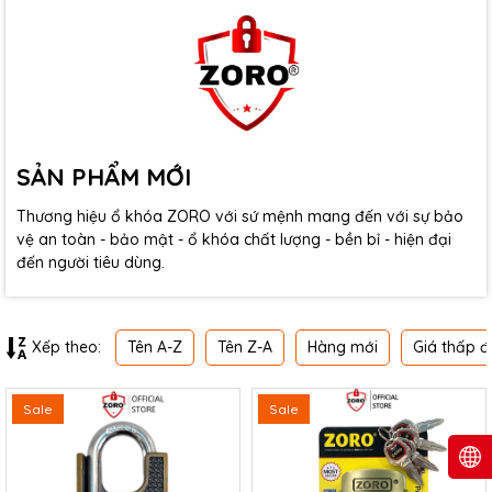
SẢN PHẨM MỚI
Thương hiệu ổ khóa ZORO với sứ mệnh mang đến với sự bảo
vệ an toàn - bảo mật - ổ khóa chất lượng - bền bỉ - hiện đại
đến người tiêu dùng.
Tên A-Z
Tên Z-A
Hàng mới
Giá thấp đ
Xếp theo:
Sale
Sale