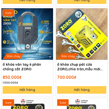
Hết hàng
Hết hàng
Sale
Bán chạy
Bán chạy
ổ khóa vân tay 6 phân
ổ khóa chụp pát cửa
chống cắt ZORO
ZORO,chìa tròn,mẫu mới
2026
850.000₫
700.000₫
1.500.000₫
Hết hàng
Hết hàng
Sale
Sale