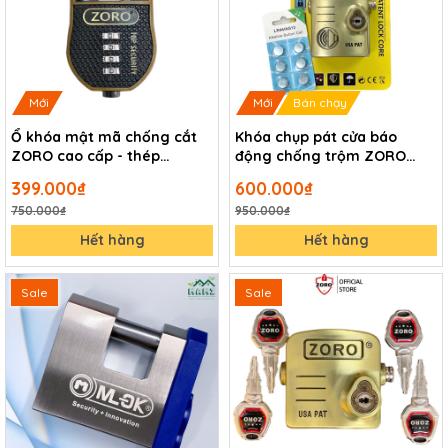
Mới
Mới
Bán chạy
Ổ khóa mật mã chống cắt
Khóa chụp pát cửa báo
ZORO cao cấp - thép
động chống trộm ZORO
hardened chống gỉ chống
chìa xe hơi
399.000₫
600.000₫
nước bảo mật cao chống
750.000₫
950.000₫
trộm
Hết hàng
Hết hàng
Sale
Sale