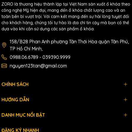
ZORO là thương hiệu thành lập tại Việt Nam sản xuất ổ khóa theo
công nghệ Mỹ hiện đại, mang đến ổ khóa chất lượng cao và an
toàn bền bỉ vượt trội. Với cam kết mang đến sự hài lòng tuyệt đối
cho khách hàng, chúng tôi tự hào là địa chỉ tin cậy mà bạn có thể
dựa vào khi cần sử dụng các sản phẩm ổ khóa.
158/B28 Phan Anh phường Tân Thới Hòa quận Tân Phú,
TP Hồ Chí Minh,
0988.06.6789 - 039390.9999
nguyen123tan@gmail.com
CHÍNH SÁCH
HƯỚNG DẪN
DANH MỤC NỔI BẬT
ĐĂNG KÝ NHANH