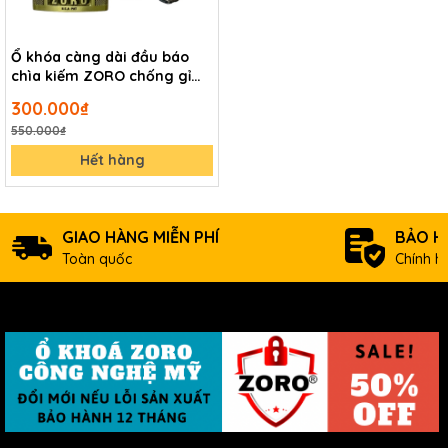
Ổ khóa càng dài đầu báo
chìa kiếm ZORO chống gỉ
cao cấp
300.000₫
550.000₫
Hết hàng
GIAO HÀNG MIỄN PHÍ
BẢO H
Toàn quốc
Chính h