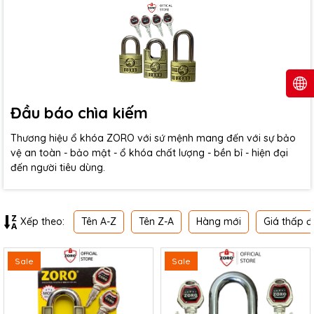
Đầu báo chìa kiếm
Thương hiệu ổ khóa ZORO với sứ mệnh mang đến với sự bảo
vệ an toàn - bảo mật - ổ khóa chất lượng - bền bỉ - hiện đại
đến người tiêu dùng.
Tên A-Z
Tên Z-A
Hàng mới
Giá thấp đ
Xếp theo:
Sale
Sale